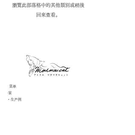
瀏覽此部落格中的其他類別或稍後
回來查看。
菜单
·家
・生产例
·常问问题
・活动博客
·询问